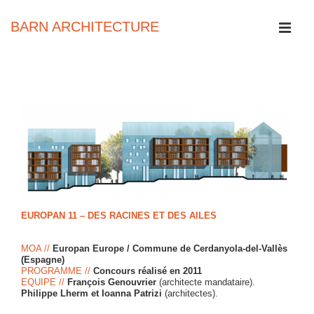
↓
passer
BARN ARCHITECTURE
au
contenu
MEN
principal
Main
Navigation
EUROPAN 11 – DES RACINES ET DES AILES
MOA //
Europan Europe / Commune de Cerdanyola-del-Vallès
(Espagne)
PROGRAMME //
Concours réalisé en 2011
EQUIPE //
François Genouvrier
(architecte mandataire).
Philippe Lherm et Ioanna Patrizi
(architectes).