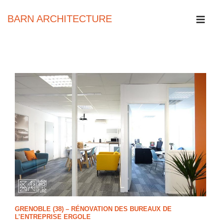
↓
passer
BARN ARCHITECTURE
au
contenu
MEN
principal
Main
Navigation
GRENOBLE (38) – RÉNOVATION DES BUREAUX DE
L’ENTREPRISE ERGOLE