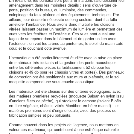
En revanche, les bureaux sont petits et il a donc fallu dessiner leur
aménagement dans les moindres détails : sens d’ouverture de
porte, position du bureau, du luminaire, des commandes,
calepinage du faux-plafond et des équipements techniques. Par
ailleurs, leur desserte nécessite de long couloirs, dont il a fallu
améliorer l’ambiance. Nous avons donc multiplié les cloisons
vitrées laissant passer un maximum de lumière et permettant des
vues vers les fenêtres et l’extérieur. Ces vues sont aussi une
façon de se repérer dans le bâtiment et de garder un lien avec
l’extérieur : on voit les arbres au printemps, le soleil du matin coté
cour, et le couchant coté avenue.
L’acoustique a été particulièrement étudiée avec la mise en place
de matériaux très isolants et la gestion des ponts acoustiques
entre les différentes pièces (affaiblissement 52 db pour les
cloisons et 49 db pour les châssis vitrés et portes). Des panneaux
de correction ont été positionnés aux murs et plafonds, et le sol
moquette comprend une sous-couche acoustique.
Les matériaux ont été choisis sur des critères écologiques, avec
des matières premières recyclées (moquette Balsan en nylon issu
d’anciens filets de pêche), qui stockent le carbone (isolant Biofib
en fibre végétale, châssis vitrés Montibert en hêtre massif). Les
matières premières sont d’origine locale, avec des process de
fabrication simples et peu polluants.
Comme souvent dans les projets de l’agence, nous mettons en
valeur ces matériaux, qui contribuent à une esthétique naturelle.