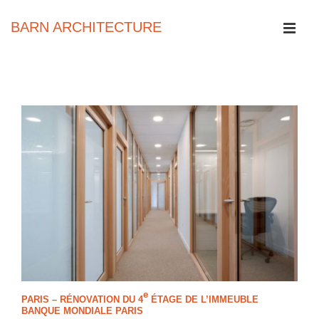
↓
passer
BARN ARCHITECTURE
au
contenu
MEN
principal
Main
Navigation
e
PARIS – RÉNOVATION DU 4
ÉTAGE DE L’IMMEUBLE
BANQUE MONDIALE PARIS